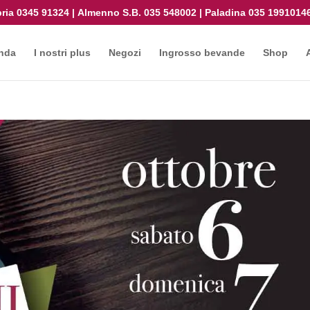
ria
0345 91324
|
Almenno S.B.
035 548002
|
Paladina
035 1991014
nda
I nostri plus
Negozi
Ingrosso bevande
Shop