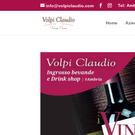
Tel:
Amb
info@volpiclaudio.com
Home
Azie