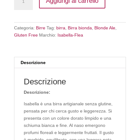
Aggiungi al carrello
Flea
–
Gluten
Free
Categoria:
Birre
Tag:
birra
,
Birra bionda
,
Blonde Ale
,
Blonde
Gluten Free
Marchio:
Isabella-Flea
Ale
quantità
Descrizione
Descrizione
Descrizione:
Isabella è una birra artigianale senza glutine,
pensata per chi cerca gusto e leggerezza. Si
presenta con un colore dorato limpido e una
schiuma bianca e fine. Al naso emergono
profumi floreali e leggermente fruttati. Il gusto
è morbido, equilibrato, con una leggera nota