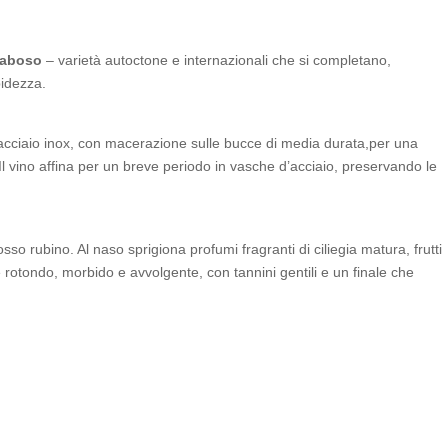
 Raboso
– varietà autoctone e internazionali che si completano,
bidezza.
acciaio inox, con macerazione sulle bucce di media durata,per una
 Il vino affina per un breve periodo in vasche d’acciaio, preservando le
sso rubino. Al naso sprigiona profumi fragranti di ciliegia matura, frutti
 è rotondo, morbido e avvolgente, con tannini gentili e un finale che