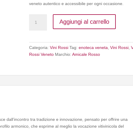
veneto autentico e accessibile per ogni occasione.
Amicale
Aggiungi al carrello
Rosso
IGT
CL75-
Cantine
Categoria:
Vini Rossi
Tag:
enoteca veneta
,
Vini Rossi
,
V
Di
Rossi Veneto
Marchio:
Amicale Rosso
Ora
quantità
 dall’incontro tra tradizione e innovazione, pensato per offrire una
ofilo armonico, che esprime al meglio la vocazione vitivinicola del