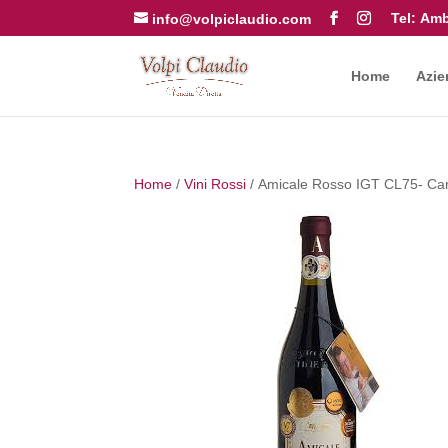
Tel:
Amb
info@volpiclaudio.com
Home
Azie
Home
/
Vini Rossi
/ Amicale Rosso IGT CL75- Can