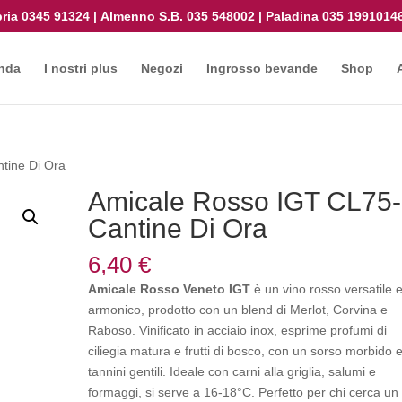
ria
0345 91324
|
Almenno S.B.
035 548002
|
Paladina
035 1991014
nda
I nostri plus
Negozi
Ingrosso bevande
Shop
tine Di Ora
Amicale Rosso IGT CL75-
Cantine Di Ora
6,40
€
Amicale Rosso Veneto IGT
è un vino rosso versatile 
armonico, prodotto con un blend di Merlot, Corvina e
Raboso. Vinificato in acciaio inox, esprime profumi di
ciliegia matura e frutti di bosco, con un sorso morbido 
tannini gentili. Ideale con carni alla griglia, salumi e
formaggi, si serve a 16-18°C. Perfetto per chi cerca un