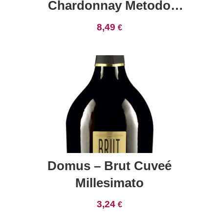
Chardonnay Metodo
Classico Retodo Brut CL 75
8,49
€
Domus – Brut Cuveé
Millesimato
3,24
€