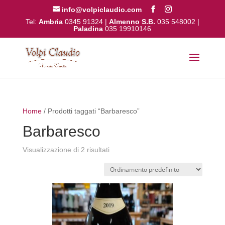
info@volpiclaudio.com
Tel:
Ambria
0345 91324
|
Almenno S.B.
035 548002
|
Paladina
035 19910146
Home
/ Prodotti taggati “Barbaresco”
Barbaresco
Visualizzazione di 2 risultati